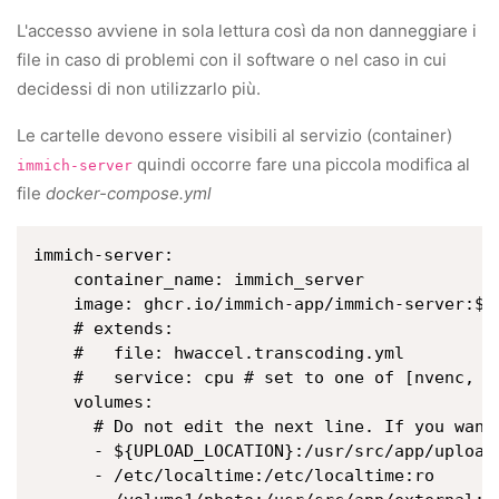
L'accesso avviene in sola lettura così da non danneggiare i
file in caso di problemi con il software o nel caso in cui
decidessi di non utilizzarlo più.
Le cartelle devono essere visibili al servizio (container)
quindi occorre fare una piccola modifica al
immich-server
file
docker-compose.yml
immich-server:

    container_name: immich_server

    image: ghcr.io/immich-app/immich-server:${I
    # extends:

    #   file: hwaccel.transcoding.yml

    #   service: cpu # set to one of [nvenc, q
    volumes:

      # Do not edit the next line. If you want
      - ${UPLOAD_LOCATION}:/usr/src/app/upload

      - /etc/localtime:/etc/localtime:ro
