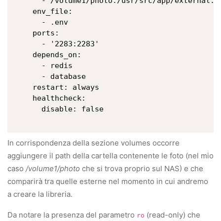
      - /volume1/photo:/usr/src/app/external:ro
    env_file:

      - .env

    ports:

      - '2283:2283'

    depends_on:

      - redis

      - database

    restart: always

    healthcheck:

      disable: false

In corrispondenza della sezione volumes occorre
aggiungere il path della cartella contenente le foto (nel mio
caso
/volume1/photo
che si trova proprio sul NAS) e che
comparirà tra quelle esterne nel momento in cui andremo
a creare la libreria.
Da notare la presenza del parametro
(read-only) che
ro