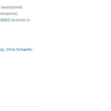
n lavorazione)
avorazione)
 VIDEO
(articolo in
op, Chris Schaefer,