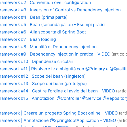
Framework #2 | Convention over configuration
Framework #3 | Inversion of Control vs Dependency Injection
Framework #4 | Bean (prima parte)
ramework #5 | Bean (seconda parte) - Esempi pratici
ramework #6 | Alla scoperta di Spring Boot
Framework #7 | Bean loading
Framework #8 | Modalità di Dependency Injection
Framework #9 | Dependency Injection in pratica - VIDEO
(articol
Framework #10 | Dipendenze circolari
ramework #11 | Risolvere le ambiguità con @Primary e @Qualifi
Framework #12 | Scope dei bean (singleton)
Framework #13 | Scope dei bean (prototype)
ramework #14 | Gestire l'ordine di avvio dei bean - VIDEO
(artic
Framework #15 | Annotazioni @Controller @Service @Repositor
Framework | Creare un progetto Spring Boot online - VIDEO
(art
Framework | Annotazione @SpringBootApplication - VIDEO
(arti