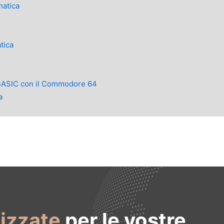
matica
tica
BASIC con il Commodore 64
a
lizzate
per le vostre