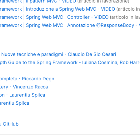
Framework | Il pattern MVC - VIDEO
(articolo in lavorazione)
Framework | Introduzione a Spring Web MVC - VIDEO
(articolo i
Framework | Spring Web MVC | Controller - VIDEO
(articolo in l
 Framework | Spring Web MVC | Annotazione @ResponseBody -
Nuove tecniche e paradigmi - Claudio De Sio Cesari
pth Guide to the Spring Framework - Iuliana Cosmina, Rob Harr
completa - Riccardo Degni
tery - Vincenzo Racca
on - Laurentiu Spilca
urentiu Spilca
u GitHub