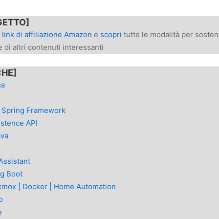
GETTO]
l
link di affiliazione Amazon
e
scopri
tutte le modalità per sosten
 di altri contenuti interessanti
CHE]
ca
a Spring Framework
istence API
ava
Assistant
ng Boot
oxmox | Docker | Home Automation
o
e