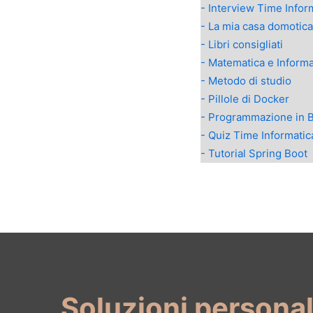
- Interview Time Infor
- La mia casa domotica
- Libri consigliati
- Matematica e Informa
- Metodo di studio
- Pillole di Docker
- Programmazione in 
- Quiz Time Informatic
- Tutorial Spring Boot
Soluzioni persona