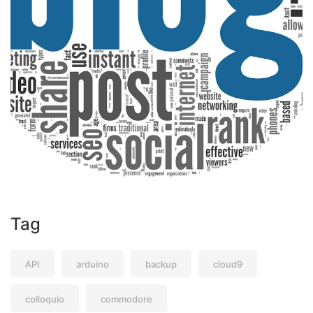
Tag
API
arduino
backup
cloud9
colloquio
commodore