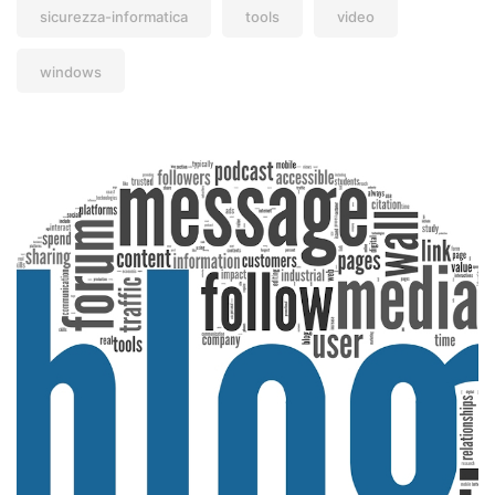
sicurezza-informatica
tools
video
windows