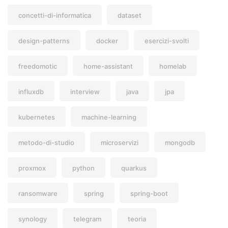
concetti-di-informatica
dataset
design-patterns
docker
esercizi-svolti
freedomotic
home-assistant
homelab
influxdb
interview
java
jpa
kubernetes
machine-learning
metodo-di-studio
microservizi
mongodb
proxmox
python
quarkus
ransomware
spring
spring-boot
synology
telegram
teoria