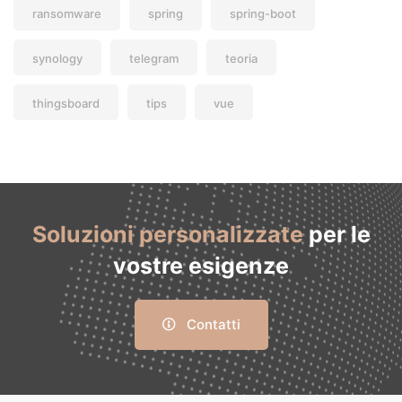
ransomware
spring
spring-boot
synology
telegram
teoria
thingsboard
tips
vue
Soluzioni personalizzate
per le
vostre esigenze
Contatti