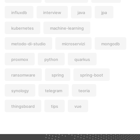
influxdb
interview
java
jpa
kubernetes
machine-learning
metodo-di-studio
microservizi
mongodb
proxmox
python
quarkus
ransomware
spring
spring-boot
synology
telegram
teoria
thingsboard
tips
vue