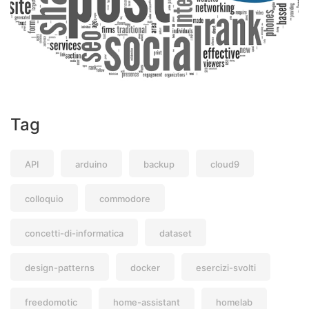
Tag
API
arduino
backup
cloud9
colloquio
commodore
concetti-di-informatica
dataset
design-patterns
docker
esercizi-svolti
freedomotic
home-assistant
homelab