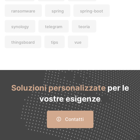
ransomware
spring
spring-boot
synology
telegram
teoria
thingsboard
tips
vue
Soluzioni personalizzate
per le
vostre esigenze
Contatti