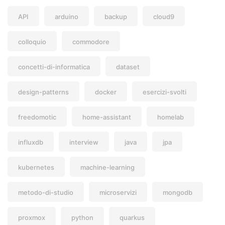
API
arduino
backup
cloud9
colloquio
commodore
concetti-di-informatica
dataset
design-patterns
docker
esercizi-svolti
freedomotic
home-assistant
homelab
influxdb
interview
java
jpa
kubernetes
machine-learning
metodo-di-studio
microservizi
mongodb
proxmox
python
quarkus