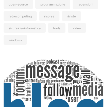
open-source
programmazione
recensioni
retrocomputing
risorse
riviste
sicurezza-informatica
tools
video
windows