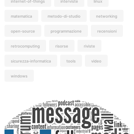
internet-of-things
interviste
linux
matematica
metodo-di-studio
networking
open-source
programmazione
recensioni
retrocomputing
risorse
riviste
sicurezza-informatica
tools
video
windows