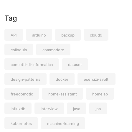
Tag
API
arduino
backup
cloud9
colloquio
commodore
concetti-di-informatica
dataset
design-patterns
docker
esercizi-svolti
freedomotic
home-assistant
homelab
influxdb
interview
java
jpa
kubernetes
machine-learning