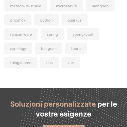
metodo-di-studio
microservizi
mongodb
proxmox
python
quarkus
ransomware
spring
spring-boot
synology
telegram
teoria
thingsboard
tips
vue
Soluzioni personalizzate
per le
vostre esigenze