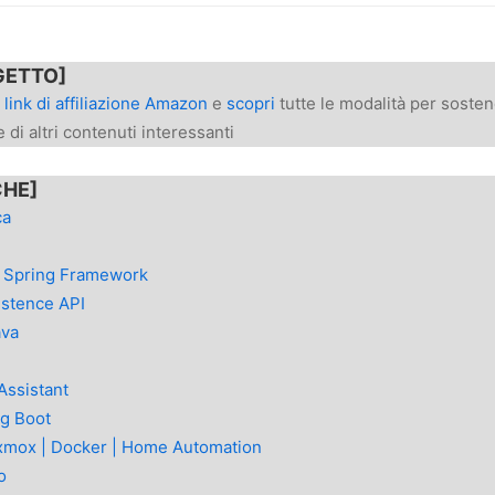
GETTO]
l
link di affiliazione Amazon
e
scopri
tutte le modalità per sosten
 di altri contenuti interessanti
CHE]
ca
a Spring Framework
istence API
ava
Assistant
ng Boot
oxmox | Docker | Home Automation
o