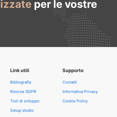
lizzate
per le vostre
Link utili
Supporto
Bibliografia
Contatti
Risorse GDPR
Informativa Privacy
Tool di sviluppo
Cookie Policy
Setup studio