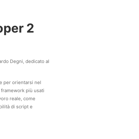
I
oper 2
cardo Degni, dedicato al
e per orientarsi nel
ai framework più usati
avoro reale, come
lità di script e