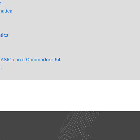
e
matica
tica
BASIC con il Commodore 64
a