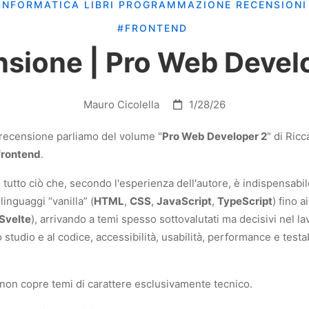
INFORMATICA
LIBRI
PROGRAMMAZIONE
RECENSION
#FRONTEND
sione | Pro Web Devel
Mauro Cicolella
1/28/26
 recensione parliamo del volume "
Pro Web Developer 2
" di Ric
frontend
.
tutto ciò che, secondo l'esperienza dell'autore, è indispensabil
inguaggi “vanilla” (
HTML
,
CSS
,
JavaScript
,
TypeScript
) fino 
Svelte
), arrivando a temi spesso sottovalutati ma decisivi nel l
studio e al codice, accessibilità, usabilità, performance e testabi
non copre temi di carattere esclusivamente tecnico.