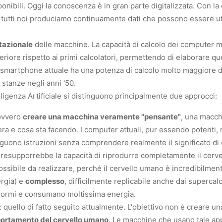
onibili. Oggi la conoscenza è in gran parte digitalizzata. Con la 
 tutti noi produciamo continuamente dati che possono essere uti
tazionale
delle macchine. La capacità di calcolo dei computer 
ore rispetto ai primi calcolatori, permettendo di elaborare q
o smartphone attuale ha una potenza di calcolo molto maggiore 
stanze negli anni '50.
lligenza Artificiale si distinguono principalmente due approcci:
 ovvero
creare una macchina veramente "pensante"
, una macchi
era e cosa sta facendo. I computer attuali, pur essendo potenti,
uono istruzioni senza comprendere realmente il significato di 
presupporrebbe la capacità di riprodurre completamente il cerv
possibile da realizzare, perché il cervello umano è incredibilme
rgia) e
complesso
, difficilmente replicabile anche dai supercal
ormi e consumano moltissima energia.
: quello di fatto seguito attualmente. L'obiettivo non è creare 
portamento del cervello umano
. Le macchine che usano tale ap