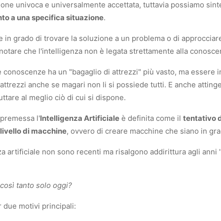
ione univoca e universalmente accettata, tuttavia possiamo sint
to a una specifica situazione
.
e in grado di trovare la soluzione a un problema o di approccia
notare che l'intelligenza non è legata strettamente alla conoscen
conoscenze ha un "bagaglio di attrezzi" più vasto, ma essere in
 attrezzi anche se magari non li si possiede tutti. E anche atting
uttare al meglio ciò di cui si dispone.
 premessa l'
Intelligenza Artificiale
è definita come il
tentativo d
 livello di macchine
, ovvero di creare macchine che siano in gr
nza artificiale non sono recenti ma risalgono addirittura agli anni
così tanto solo oggi?
due motivi principali: