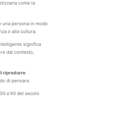
etizzarla come la
re una persona in modo
za o alla cultura.
telligente significa
ere dal contesto,
i riprodurre
ado di pensare.
 '30 e'40 del secolo