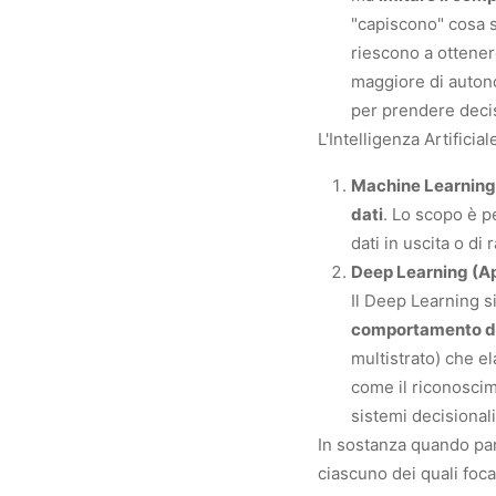
"capiscono" cosa 
riescono a ottenere
maggiore di auton
per prendere deci
L'Intelligenza Artifici
Machine Learning
dati
. Lo scopo è p
dati in uscita o di
Deep Learning (A
Il Deep Learning si
comportamento dei
multistrato) che e
come il riconoscim
sistemi decisional
In sostanza quando parl
ciascuno dei quali foc