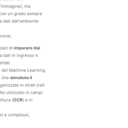
n'immagine), ma
ro con un grado sempre
 dati dall'ambiente
breve.
apaci di
imparare dai
a dati in ingresso e
ttati.
no del Machine Learning.
i che
simulano il
nizzate in strati (reti
to utilizzato in campi
ittura (
OCR
) e in
ici e complessi,