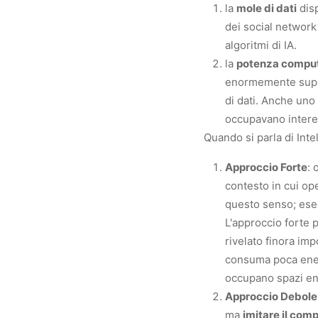
la
mole di dati
disp
dei social network
algoritmi di IA.
la
potenza compu
enormemente superi
di dati. Anche un
occupavano intere 
Quando si parla di Inte
Approccio Forte
:
contesto in cui op
questo senso; eseg
L'approccio forte 
rivelato finora im
consuma poca ene
occupano spazi en
Approccio Debole
ma
imitare il com