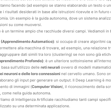
stanno facendo (ad esempio se stanno elaborando un testo o u
 i risultati desiderati in base alle istruzioni ricevute e in futu
omia. Un esempio è la guida autonoma, dove un sistema analizza
sioni su come muoversi.
ale è un termine ampio che racchiude diversi campi. Vediamoli in 
 (Apprendimento Automatico)
: si occupa di creare algoritmi c
ermettere alla macchina di trovare, ad esempio, una relazione tr
 raggruppare dati simili tra loro (clustering) se non sono già etiche
pprendimento Profondo)
: è un ulteriore sottoinsieme all'inter
 basa sull'utilizzo delle
reti neurali
ovvero di modelli matematic
 neuroni e delle loro connessioni
nel cervello umano. Sono orga
laborano gli input per generare un output. Il Deep Learning è mol
ento di immagini (
Computer Vision
), il riconoscimento della scr
i, come nella guida autonoma.
iamo di Intelligenza Artificiale racchiudiamo tanti campi specif
alizzato su una determinata applicazione.