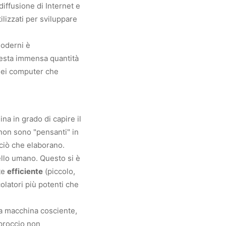
diffusione di Internet e
lizzati per sviluppare
moderni è
uesta immensa quantità
dei computer che
na in grado di capire il
 non sono "pensanti" in
ciò che elaborano.
ello umano. Questo si è
nte
efficiente
(piccolo,
colatori più potenti che
una macchina cosciente,
proccio non