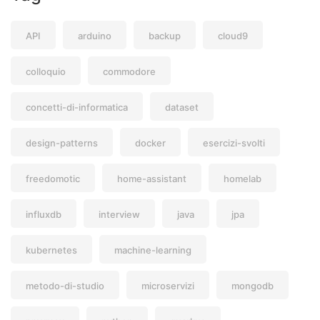
API
arduino
backup
cloud9
colloquio
commodore
concetti-di-informatica
dataset
design-patterns
docker
esercizi-svolti
freedomotic
home-assistant
homelab
influxdb
interview
java
jpa
kubernetes
machine-learning
metodo-di-studio
microservizi
mongodb