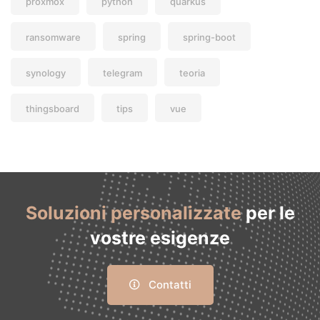
proxmox
python
quarkus
ransomware
spring
spring-boot
synology
telegram
teoria
thingsboard
tips
vue
Soluzioni personalizzate
per le
vostre esigenze
Contatti