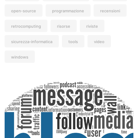
open-source
programmazione
recensioni
retrocomputing
risorse
riviste
sicurezza-informatica
tools
video
windows